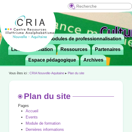
Recherche
Menu
Le CRIA
Modules de professionnalisation
Aller

principal
au
Lieux de formation
Ressources
Partenaires
contenu
Espace pédagogique
Archives
principal
Vous êtes ici :
CRIA Nouvelle-Aquitaine
▸
Plan du site
Plan du site
Pages
Accueil
Events
Module de formation
Dernières informations