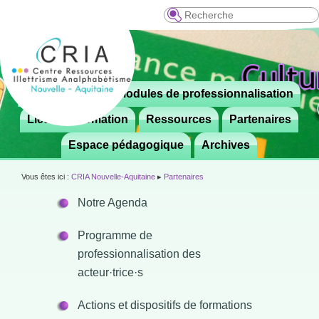
Recherche
Menu
Le CRIA
Modules de professionnalisation
Aller

principal
au
Lieux de formation
Ressources
Partenaires
contenu
Espace pédagogique
Archives
principal
Vous êtes ici :
CRIA Nouvelle-Aquitaine
▸
Partenaires
Notre Agenda
Programme de
professionnalisation des
acteur·trice·s
Actions et dispositifs de formations