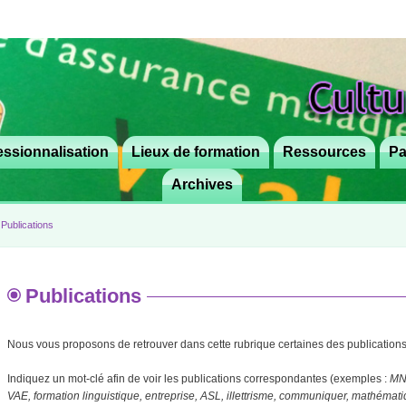
ssionnalisation
Lieux de formation
Aller
Ressources
Pa
au
Archives
contenu
principal
▸
Publications
Publications
Nous vous proposons de retrouver dans cette rubrique certaines des publications 
Indiquez un mot-clé afin de voir les publications correspondantes (exemples :
MNL
VAE, formation linguistique, entreprise, ASL, illettrisme, communiquer, mathémat