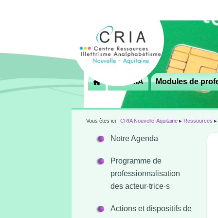
Menu
Le CRIA
Modules de profe

principal
Vous êtes ici :
CRIA Nouvelle-Aquitaine
▸
Ressources
Notre Agenda
Programme de
professionnalisation
des acteur·trice·s
Actions et dispositifs de