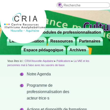
Recherche
Menu
Le CRIA
Modules de professionnalisation
Aller

principal
au
Lieux de formation
Ressources
Partenaires
contenu
Espace pédagogique
Archives
principal
Vous êtes ici :
CRIA Nouvelle-Aquitaine
▸
Publications
▸
La VAE et les
personnes mal à l’aise avec les savoirs de base
Notre Agenda
Programme de
professionnalisation des
acteur·trice·s
Actions et dispositifs de formations