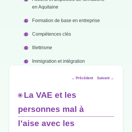
en Aquitaine
Formation de base en entreprise
Compétences clés
Illettrisme
Immigration et intégration
Navigation
←
Précédent
Suivant
→
des
articles
La VAE et les
personnes mal à
l’aise avec les