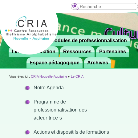
Recherche
Menu
Le CRIA
Modules de professionnalisation
Aller

principal
au
Lieux de formation
Ressources
Partenaires
contenu
Espace pédagogique
Archives
principal
Vous êtes ici :
CRIA Nouvelle-Aquitaine
▸
Le CRIA
Notre Agenda
Programme de
professionnalisation des
acteur·trice·s
Actions et dispositifs de formations