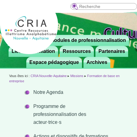
Recherche
Menu
Le CRIA
Modules de professionnalisation
Aller

principal
au
Lieux de formation
Ressources
Partenaires
contenu
Espace pédagogique
Archives
principal
Vous êtes ici :
CRIA Nouvelle-Aquitaine
▸
Missions
▸
Formation de base en
entreprise
Notre Agenda
Programme de
professionnalisation des
acteur·trice·s
Actions et dispositifs de formations