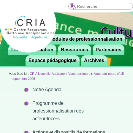
Recherche
Menu
Le CRIA
Modules de professionnalisation
Aller

principal
au
Lieux de formation
Ressources
Partenaires
contenu
Espace pédagogique
Archives
principal
Vous êtes ici :
CRIA Nouvelle-Aquitaine
▸
Vues sur cours
▸
Vues sur cours n°15
– septembre 2005
Notre Agenda
Programme de
professionnalisation des
acteur·trice·s
Actions et dispositifs de formations