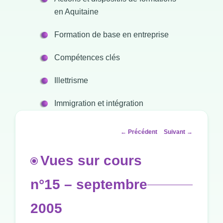
en Aquitaine
Formation de base en entreprise
Compétences clés
Illettrisme
Immigration et intégration
Navigation
←
Précédent
Suivant
→
des
articles
Vues sur cours
n°15 – septembre
2005