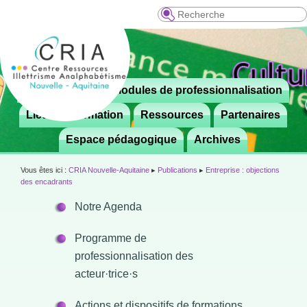
Recherche
Menu
Le CRIA
Modules de professionnalisation
Aller

principal
au
Lieux de formation
Ressources
Partenaires
contenu
Espace pédagogique
Archives
principal
Vous êtes ici :
CRIA Nouvelle-Aquitaine
▸
Publications
▸
Entreprise : objections
des encadrants
Notre Agenda
Programme de
professionnalisation des
acteur·trice·s
Actions et dispositifs de formations