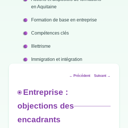
en Aquitaine
Formation de base en entreprise
Compétences clés
Illettrisme
Immigration et intégration
Navigation
←
Précédent
Suivant
→
des
articles
Entreprise :
objections des
encadrants