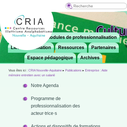
Recherche
Menu
Le CRIA
Modules de professionnalisation
Aller

principal
au
Lieux de formation
Ressources
Partenaires
contenu
Espace pédagogique
Archives
principal
Vous êtes ici :
CRIA Nouvelle-Aquitaine
▸
Publications
▸
Entreprise : Aide
mémoire entretien avec un salarié
Notre Agenda
Programme de
professionnalisation des
acteur·trice·s
Actions et dispositifs de formations