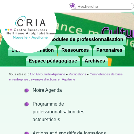
Recherche
Menu
Le CRIA
Modules de professionnalisation
Aller

principal
au
Lieux de formation
Ressources
Partenaires
contenu
Espace pédagogique
Archives
principal
Vous êtes ici :
CRIA Nouvelle-Aquitaine
▸
Publications
▸
Compétences de base
en entreprise : exemple d’actions en Aquitaine
Notre Agenda
Programme de
professionnalisation des
acteur·trice·s
Actions et dispositifs de formations