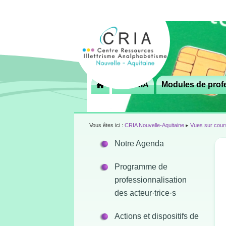
Menu
Le CRIA
Modules de profe

principal
Vous êtes ici :
CRIA Nouvelle-Aquitaine
▸
Vues sur cour
Notre Agenda
Programme de
professionnalisation
des acteur·trice·s
Actions et dispositifs de