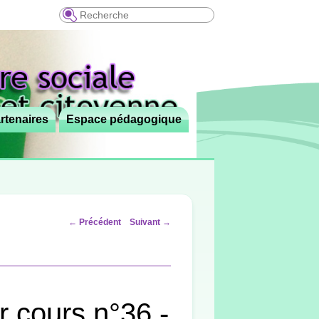
Recherche
rtenaires
Espace pédagogique
Navigation
←
Précédent
Suivant
→
des
articles
r cours n°36 -