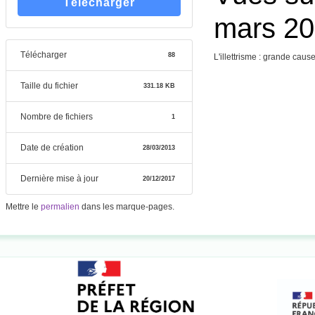
Télécharger
mars 2
Télécharger
88
L'illettrisme : grande caus
Taille du fichier
331.18 KB
Nombre de fichiers
1
Date de création
28/03/2013
Dernière mise à jour
20/12/2017
Mettre le
permalien
dans les marque-pages.