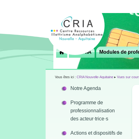
Menu
Le CRIA
Modules de profe

principal
Vous êtes ici :
CRIA Nouvelle-Aquitaine
▸
Vues sur cour
Notre Agenda
Programme de
professionnalisation
des acteur·trice·s
Actions et dispositifs de