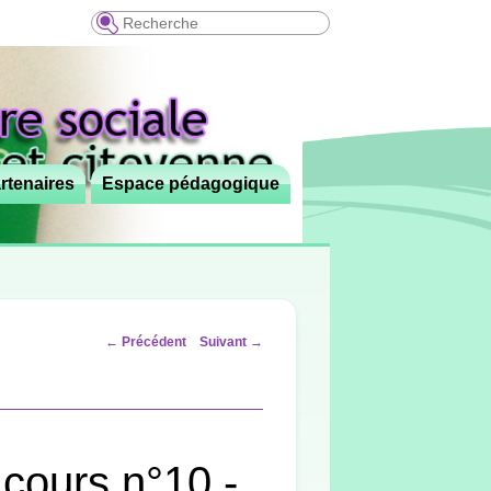
Recherche
rtenaires
Espace pédagogique
Navigation
←
Précédent
Suivant
→
des
articles
cours n°10 -