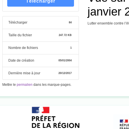
Télécharger
janvier 
Télécharger
84
Lutter ensemble contre l’il
Taille du fichier
247.72 KB
Nombre de fichiers
1
Date de création
05/01/2004
Dernière mise à jour
20/12/2017
Mettre le
permalien
dans les marque-pages.