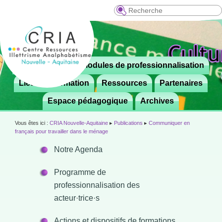
Recherche
Menu
Le CRIA
Modules de professionnalisation
Aller

principal
au
Lieux de formation
Ressources
Partenaires
contenu
Espace pédagogique
Archives
principal
Vous êtes ici :
CRIA Nouvelle-Aquitaine
▸
Publications
▸
Communiquer en
français pour travailler dans le ménage
Notre Agenda
Programme de
professionnalisation des
acteur·trice·s
Actions et dispositifs de formations