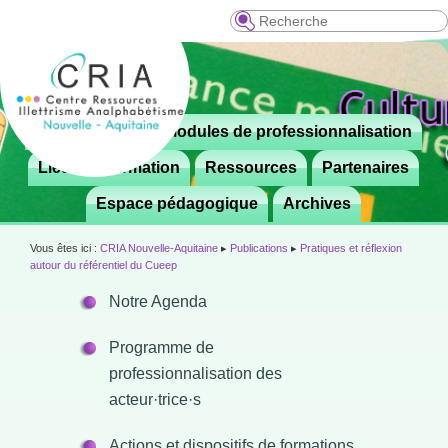
Recherche
Menu
Le CRIA
Modules de professionnalisation
Aller

principal
au
Lieux de formation
Ressources
Partenaires
contenu
Espace pédagogique
Archives
principal
Vous êtes ici :
CRIA Nouvelle-Aquitaine
▸
Publications
▸
Pratiques et réflexion
autour du référentiel du Cueep
Notre Agenda
Programme de
professionnalisation des
acteur·trice·s
Actions et dispositifs de formations