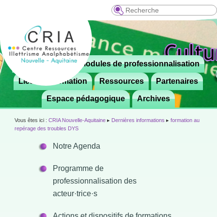
Recherche
Menu
Le CRIA
Modules de professionnalisation
Aller

principal
au
Lieux de formation
Ressources
Partenaires
contenu
Espace pédagogique
Archives
principal
Vous êtes ici :
CRIA Nouvelle-Aquitaine
▸
Dernières informations
▸
formation au
repérage des troubles DYS
Notre Agenda
Programme de
professionnalisation des
acteur·trice·s
Actions et dispositifs de formations