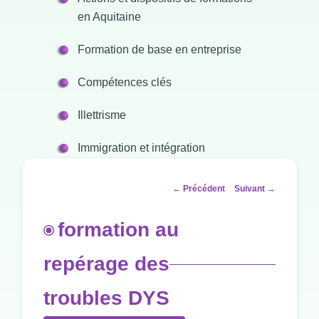
en Aquitaine
Formation de base en entreprise
Compétences clés
Illettrisme
Immigration et intégration
Navigation
←
Précédent
Suivant
→
des
articles
formation au
repérage des
troubles DYS