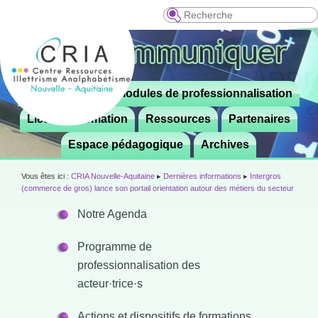
Recherche
Menu
Le CRIA
Modules de professionnalisation
Aller

principal
au
Lieux de formation
Ressources
Partenaires
contenu
Espace pédagogique
Archives
principal
Vous êtes ici :
CRIA Nouvelle-Aquitaine
▸
Dernières informations
▸
Intergros
(commerce de gros) lance son portail orientation autour des métiers du secteur
Notre Agenda
Programme de
professionnalisation des
acteur·trice·s
Actions et dispositifs de formations