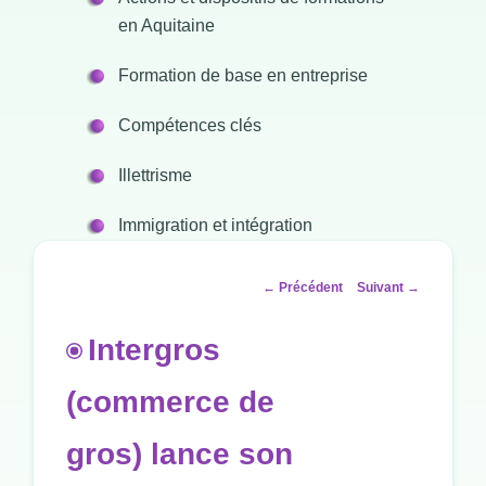
en Aquitaine
Formation de base en entreprise
Compétences clés
Illettrisme
Immigration et intégration
Navigation
←
Précédent
Suivant
→
des
articles
Intergros
(commerce de
gros) lance son