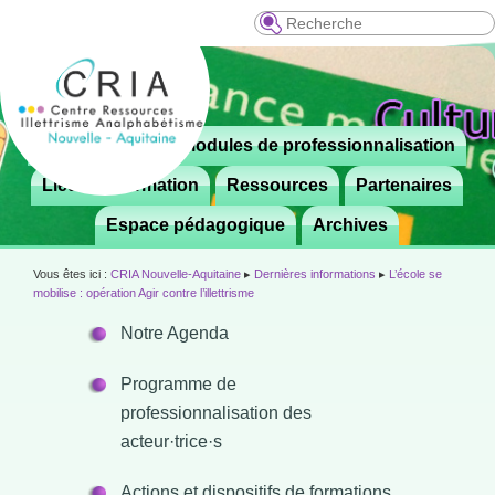
Recherche
Menu
Le CRIA
Modules de professionnalisation
Aller

principal
au
Lieux de formation
Ressources
Partenaires
contenu
Espace pédagogique
Archives
principal
Vous êtes ici :
CRIA Nouvelle-Aquitaine
▸
Dernières informations
▸
L’école se
mobilise : opération Agir contre l’illettrisme
Notre Agenda
Programme de
professionnalisation des
acteur·trice·s
Actions et dispositifs de formations