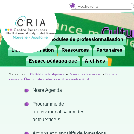
Recherche
Menu
Le CRIA
Modules de professionnalisation
Aller

principal
au
Lieux de formation
Ressources
Partenaires
contenu
Espace pédagogique
Archives
principal
Vous êtes ici :
CRIA Nouvelle-Aquitaine
▸
Dernières informations
▸
Dernière
session « Être formateur » les 27 et 28 novembre 2014
Notre Agenda
Programme de
professionnalisation des
acteur·trice·s
Actions et dispositifs de formations