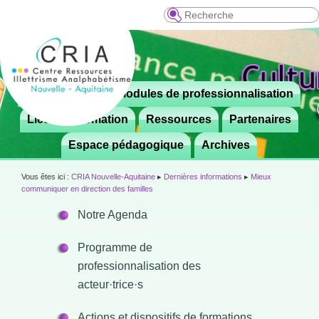
Recherche
Menu
Le CRIA
Modules de professionnalisation
Aller

principal
au
Lieux de formation
Ressources
Partenaires
contenu
Espace pédagogique
Archives
principal
Vous êtes ici :
CRIA Nouvelle-Aquitaine
▸
Dernières informations
▸
Mieux
communiquer en direction des familles
Notre Agenda
Programme de
professionnalisation des
acteur·trice·s
Actions et dispositifs de formations