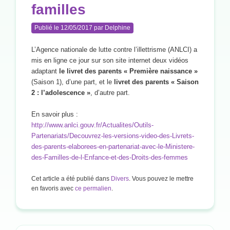
familles
Publié le
12/05/2017
par
Delphine
L’Agence nationale de lutte contre l’illettrisme (ANLCI) a
mis en ligne ce jour sur son site internet deux vidéos
adaptant
le livret des parents « Première naissance »
(Saison 1), d’une part, et le
livret des parents « Saison
2 : l’adolescence »
, d’autre part.
En savoir plus :
http://www.anlci.gouv.fr/Actualites/Outils-
Partenariats/Decouvrez-les-versions-video-des-Livrets-
des-parents-elaborees-en-partenariat-avec-le-Ministere-
des-Familles-de-l-Enfance-et-des-Droits-des-femmes
Cet article a été publié dans
Divers
. Vous pouvez le mettre
en favoris avec
ce permalien
.