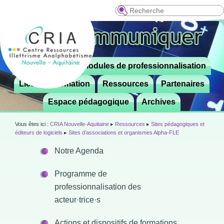
Recherche
Menu
Le CRIA
Modules de professionnalisation
Aller

principal
au
Lieux de formation
Ressources
Partenaires
contenu
Espace pédagogique
Archives
principal
Vous êtes ici :
CRIA Nouvelle-Aquitaine
▸
Ressources
▸
Sites pédagogiques et
éditeurs de logiciels
▸
Sites d’associations et organismes Alpha-FLE
Notre Agenda
Programme de
professionnalisation des
acteur·trice·s
Actions et dispositifs de formations