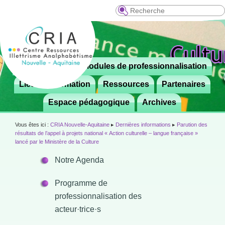
Recherche
Menu
Le CRIA
Modules de professionnalisation
Aller

principal
au
Lieux de formation
Ressources
Partenaires
contenu
Espace pédagogique
Archives
principal
Vous êtes ici :
CRIA Nouvelle-Aquitaine
▸
Dernières informations
▸
Parution des
résultats de l’appel à projets national « Action culturelle – langue française »
lancé par le Ministère de la Culture
Notre Agenda
Programme de
professionnalisation des
acteur·trice·s