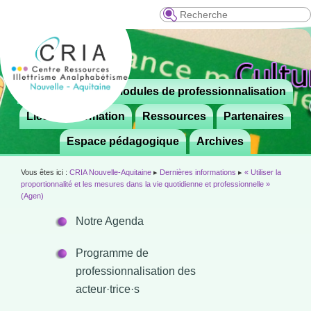
Recherche
Menu
Le CRIA
Modules de professionnalisation
Aller

principal
au
Lieux de formation
Ressources
Partenaires
contenu
Espace pédagogique
Archives
principal
Vous êtes ici :
CRIA Nouvelle-Aquitaine
▸
Dernières informations
▸
« Utiliser la
proportionnalité et les mesures dans la vie quotidienne et professionnelle »
(Agen)
Notre Agenda
Programme de
professionnalisation des
acteur·trice·s