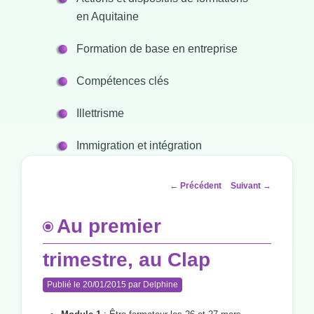
en Aquitaine
Formation de base en entreprise
Compétences clés
Illettrisme
Immigration et intégration
Navigation
←
Précédent
Suivant
→
des
articles
Au premier
trimestre, au Clap
Publié le
20/01/2015
par
Delphine