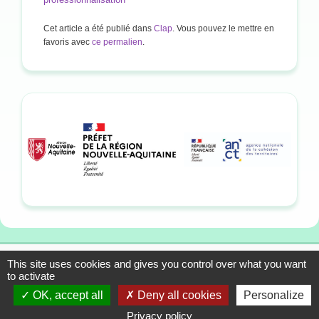
Cet article a été publié dans
Clap
. Vous pouvez le mettre en
favoris avec
ce permalien
.
This site uses cookies and gives you control over what you want
13-15 allée du Colonel
Mentions légales
to activate
Fabien, 33310 Lormont
Plan du site
OK, accept all
Deny all cookies
Personalize
Tél. : 05 57 01 56 90
Contact
Privacy policy
© 1993-2026 Association CLAP Sud-Ouest • Site réalisé par