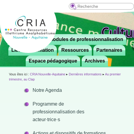
Recherche
Menu
Le CRIA
Modules de professionnalisation
Aller

principal
au
Lieux de formation
Ressources
Partenaires
contenu
Espace pédagogique
Archives
principal
Vous êtes ici :
CRIA Nouvelle-Aquitaine
▸
Dernières informations
▸
Au premier
trimestre, au Clap
Notre Agenda
Programme de
professionnalisation des
acteur·trice·s
Actions et dispositifs de formations