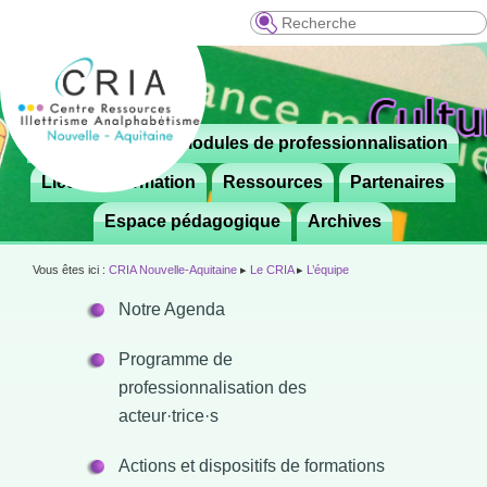
Recherche
Menu
Le CRIA
Modules de professionnalisation
Aller

principal
au
Lieux de formation
Ressources
Partenaires
contenu
Espace pédagogique
Archives
principal
Vous êtes ici :
CRIA Nouvelle-Aquitaine
▸
Le CRIA
▸
L’équipe
Notre Agenda
Programme de
professionnalisation des
acteur·trice·s
Actions et dispositifs de formations