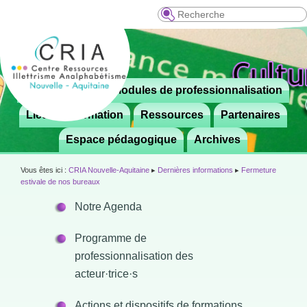
Recherche
Menu
Le CRIA
Modules de professionnalisation
Aller

principal
au
Lieux de formation
Ressources
Partenaires
contenu
Espace pédagogique
Archives
principal
Vous êtes ici :
CRIA Nouvelle-Aquitaine
▸
Dernières informations
▸
Fermeture
estivale de nos bureaux
Notre Agenda
Programme de
professionnalisation des
acteur·trice·s
Actions et dispositifs de formations