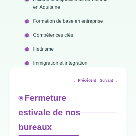
en Aquitaine
Formation de base en entreprise
Compétences clés
Illettrisme
Immigration et intégration
Navigation
←
Précédent
Suivant
→
des
articles
Fermeture
estivale de nos
bureaux