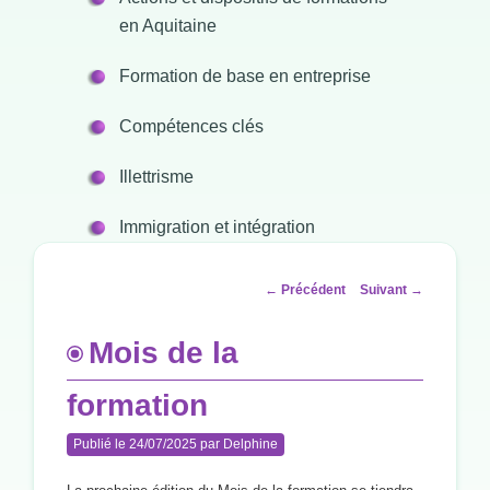
en Aquitaine
Formation de base en entreprise
Compétences clés
Illettrisme
Immigration et intégration
Navigation
←
Précédent
Suivant
→
des
articles
Mois de la
formation
Publié le
24/07/2025
par
Delphine