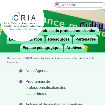
Recherche
Menu
Le CRIA
Modules de professionnalisation
Aller

principal
au
Lieux de formation
Ressources
Partenaires
contenu
Espace pédagogique
Archives
principal
Vous êtes ici :
CRIA Nouvelle-Aquitaine
▸
Dernières informations
▸
Mois de la
formation
Notre Agenda
Programme de
professionnalisation des
acteur·trice·s
Actions et dispositifs de formations