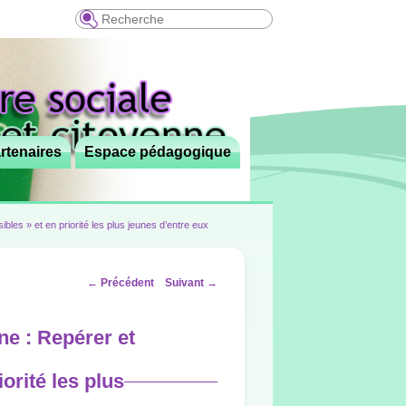
Recherche
rtenaires
Espace pédagogique
ibles » et en priorité les plus jeunes d’entre eux
Navigation
←
Précédent
Suivant
→
des
articles
ne : Repérer et
iorité les plus