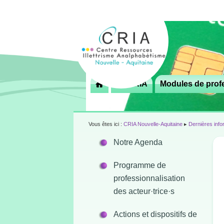
Menu
Le CRIA
Modules de profe

principal
Vous êtes ici :
CRIA Nouvelle-Aquitaine
▸
Dernières info
Notre Agenda
Programme de
professionnalisation
des acteur·trice·s
Actions et dispositifs de