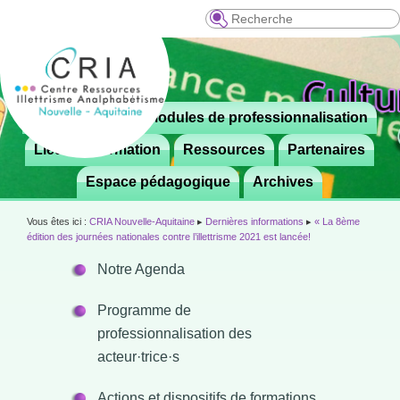
Recherche
Menu
Le CRIA
Modules de professionnalisation
Aller

principal
au
Lieux de formation
Ressources
Partenaires
contenu
Espace pédagogique
Archives
principal
Vous êtes ici :
CRIA Nouvelle-Aquitaine
▸
Dernières informations
▸
« La 8ème
édition des journées nationales contre l’illettrisme 2021 est lancée!
Notre Agenda
Programme de
professionnalisation des
acteur·trice·s
Actions et dispositifs de formations