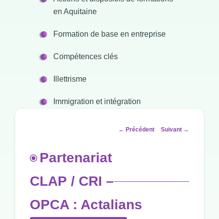
en Aquitaine
Formation de base en entreprise
Compétences clés
Illettrisme
Immigration et intégration
Navigation
←
Précédent
Suivant
→
des
articles
Partenariat
CLAP / CRI –
OPCA : Actalians