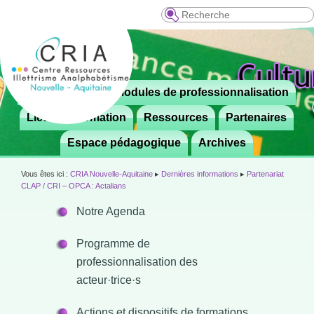
Recherche
Menu
Le CRIA
Modules de professionnalisation
Aller

principal
au
Lieux de formation
Ressources
Partenaires
contenu
Espace pédagogique
Archives
principal
Vous êtes ici :
CRIA Nouvelle-Aquitaine
▸
Dernières informations
▸
Partenariat
CLAP / CRI – OPCA : Actalians
Notre Agenda
Programme de
professionnalisation des
acteur·trice·s
Actions et dispositifs de formations