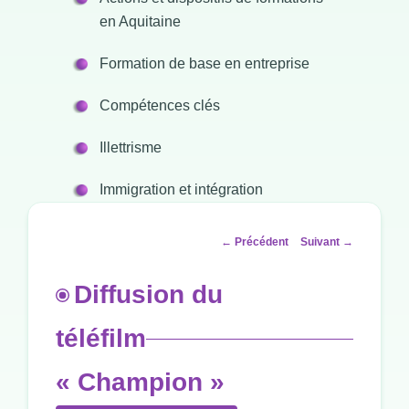
en Aquitaine
Formation de base en entreprise
Compétences clés
Illettrisme
Immigration et intégration
Navigation
←
Précédent
Suivant
→
des
articles
Diffusion du
téléfilm
« Champion »