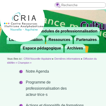
Recherche
Menu
Le CRIA
Modules de professionnalisation
Aller

principal
au
Lieux de formation
Ressources
Partenaires
contenu
Espace pédagogique
Archives
principal
Vous êtes ici :
CRIA Nouvelle-Aquitaine
▸
Dernières informations
▸
Diffusion du
téléfilm « Champion »
Notre Agenda
Programme de
professionnalisation des
acteur·trice·s
Actions et dispositifs de formations