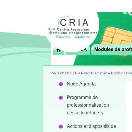
Menu
Le CRIA
Modules de profe

principal
Vous êtes ici :
CRIA Nouvelle-Aquitaine
▸
Dernières info
Notre Agenda
Programme de
professionnalisation
des acteur·trice·s
Actions et dispositifs de