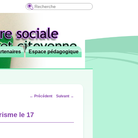
Recherche
rtenaires
Espace pédagogique
Navigation
←
Précédent
Suivant
→
des
articles
trisme le 17