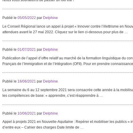
Nous vous souhaitons de passer un bel été !
Publié le
05/05/2022
par
Delphine
Le Conseil Régional lance un appel à projet « Innover contre l’illettrisme en Nou
attendues avant le 27 mai 2022. Cliquez sur le lien ci-dessous pour plus de …
Publié le
01/07/2021
par
Delphine
Publication de l’appel d’offre relatif au marché de la formation linguistique du cont
Français de l’Immigration et de l’Intégration (OFII). Pour en prendre connaissance
Publié le
18/06/2021
par
Delphine
La semaine du 6 au 12 septembre 2021 sera consacrée cette année à la mobilisati
les compétences de base: « apprendre, c’est réapprendre à …
Publié le
10/06/2021
par
Delphine
Appel à projets 2021 en Nouvelle-Aquitaine : Repérer et mobiliser les publics « inv
d’entre eux – Cahier des charges Date limite de …