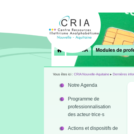
Menu
Le CRIA
Modules de profe

principal
Vous êtes ici :
CRIA Nouvelle-Aquitaine
▸
Dernières info
Notre Agenda
Programme de
professionnalisation
des acteur·trice·s
Actions et dispositifs de