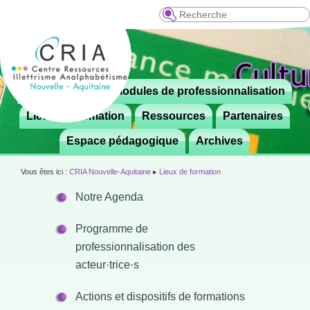
Recherche
Menu
Le CRIA
Modules de professionnalisation
Aller

principal
au
Lieux de formation
Ressources
Partenaires
contenu
Espace pédagogique
Archives
principal
Vous êtes ici :
CRIA Nouvelle-Aquitaine
▸
Lieux de formation
Notre Agenda
Programme de
professionnalisation des
acteur·trice·s
Actions et dispositifs de formations