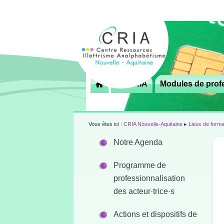
Menu
Le CRIA
Modules de profe

principal
Vous êtes ici :
CRIA Nouvelle-Aquitaine
▸
Lieux de forma
Notre Agenda
Programme de
professionnalisation
des acteur·trice·s
Actions et dispositifs de