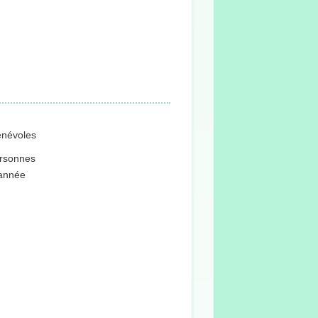
énévoles
rsonnes
'année