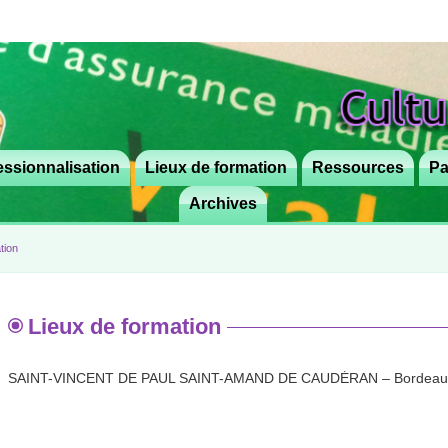
ssionnalisation
Lieux de formation
Aller
Ressources
Pa
au
Archives
contenu
principal
tion
Lieux de formation
SAINT-VINCENT DE PAUL SAINT-AMAND DE CAUDÉRAN – Bordeau