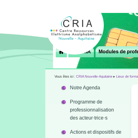
Menu
Le CRIA
Modules de profe

principal
Vous êtes ici :
CRIA Nouvelle-Aquitaine
▸
Lieux de forma
Notre Agenda
Programme de
professionnalisation
des acteur·trice·s
Actions et dispositifs de