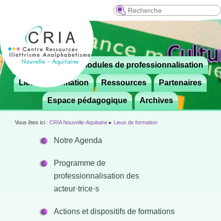
Recherche
Menu
Le CRIA
Modules de professionnalisation
Aller

principal
au
Lieux de formation
Ressources
Partenaires
contenu
Espace pédagogique
Archives
principal
Vous êtes ici :
CRIA Nouvelle-Aquitaine
▸
Lieux de formation
Notre Agenda
Programme de
professionnalisation des
acteur·trice·s
Actions et dispositifs de formations