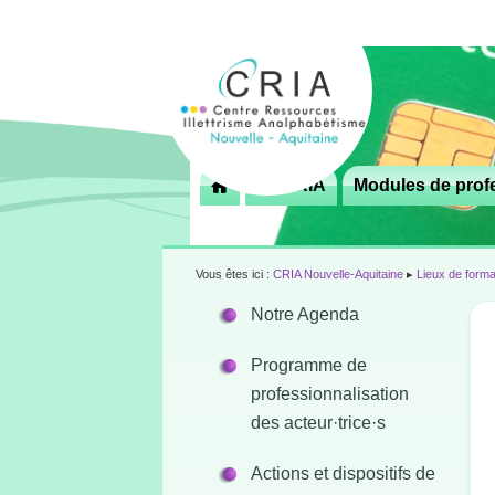
Menu
Le CRIA
Modules de profe

principal
Vous êtes ici :
CRIA Nouvelle-Aquitaine
▸
Lieux de forma
Notre Agenda
Programme de
professionnalisation
des acteur·trice·s
Actions et dispositifs de