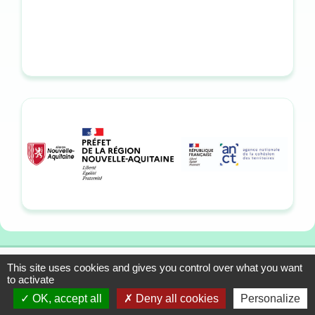
This site uses cookies and gives you control over what you want
13-15 allée du Colonel
Mentions légales
to activate
Fabien, 33310 Lormont
Plan du site
OK, accept all
Deny all cookies
Personalize
Tél. : 05 57 01 56 90
Contact