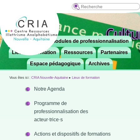
Recherche
Menu
Le CRIA
Modules de professionnalisation
Aller

principal
au
Lieux de formation
Ressources
Partenaires
contenu
Espace pédagogique
Archives
principal
Vous êtes ici :
CRIA Nouvelle-Aquitaine
▸
Lieux de formation
Notre Agenda
Programme de
professionnalisation des
acteur·trice·s
Actions et dispositifs de formations