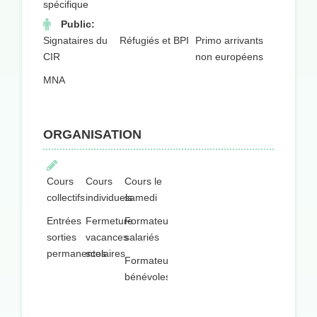
spécifique
Public:
Signataires du
Réfugiés et BPI
Primo arrivants
CIR
non européens
MNA
ORGANISATION
Cours
Cours
Cours le
collectifs
individuels
samedi
Entrées
Fermeture
Formateurs
sorties
vacances
salariés
permanentes
scolaires
Formateurs
bénévoles