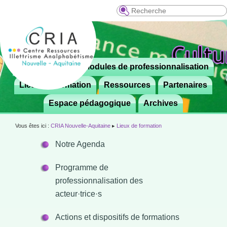
Recherche
Menu
Le CRIA
Modules de professionnalisation
Aller

principal
au
Lieux de formation
Ressources
Partenaires
contenu
Espace pédagogique
Archives
principal
Vous êtes ici :
CRIA Nouvelle-Aquitaine
▸
Lieux de formation
Notre Agenda
Programme de
professionnalisation des
acteur·trice·s
Actions et dispositifs de formations