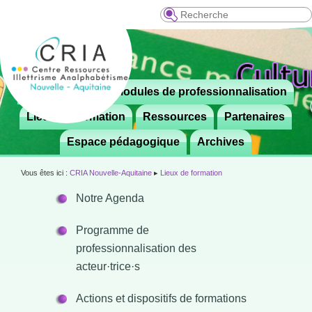
Recherche
Menu
Le CRIA
Modules de professionnalisation
Aller

principal
au
Lieux de formation
Ressources
Partenaires
contenu
Espace pédagogique
Archives
principal
Vous êtes ici :
CRIA Nouvelle-Aquitaine
▸
Lieux de formation
Notre Agenda
Programme de
professionnalisation des
acteur·trice·s
Actions et dispositifs de formations