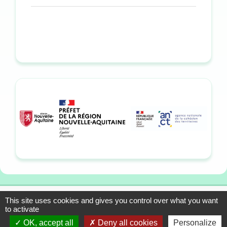
This site uses cookies and gives you control over what you want
13-15 allée du Colonel
Mentions légales
to activate
Fabien, 33310 Lormont
Plan du site
OK, accept all
Deny all cookies
Personalize
Tél. : 05 57 01 56 90
Contact