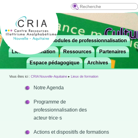
Recherche
Menu
Le CRIA
Modules de professionnalisation
Aller

principal
au
Lieux de formation
Ressources
Partenaires
contenu
Espace pédagogique
Archives
principal
Vous êtes ici :
CRIA Nouvelle-Aquitaine
▸
Lieux de formation
Notre Agenda
Programme de
professionnalisation des
acteur·trice·s
Actions et dispositifs de formations