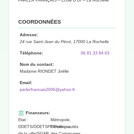
PARLER FRANÇAIS – École D’Or – La Rochelle
COORDONNÉES
Adresse:
24 rue Saint-Jean du Pérot, 17000 La Rochelle
Téléphone:
06.81.33.84.63
Nom du contact:
Madame RIONDET Joëlle
Email:
parlerfrancais2006@yahoo.fr
Financeurs:
Etat :
Métropole,
DDETS/DDETSPP/Politique
Communautés
de la ville/SGAR
des Communes