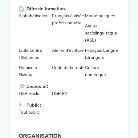
Offre de formation:
Alphabétisation
Français à visée
Mathématiques
professionnelle
Atelier
sociolinguistique
(ASL)
Lutte contre
Atelier d'écriture
Français Langue
l'Illettrisme
Etrangère
Remise à
Code de la route
Culture
Niveau
numérique
Dispositif:
HSP Socle
HSP P2
Public:
Tout public
ORGANISATION