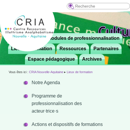
Recherche
Menu
Le CRIA
Modules de professionnalisation
Aller

principal
au
Lieux de formation
Ressources
Partenaires
contenu
Espace pédagogique
Archives
principal
Vous êtes ici :
CRIA Nouvelle-Aquitaine
▸
Lieux de formation
Notre Agenda
Programme de
professionnalisation des
acteur·trice·s
Actions et dispositifs de formations