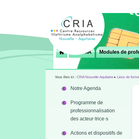
Menu
Le CRIA
Modules de profe

principal
Vous êtes ici :
CRIA Nouvelle-Aquitaine
▸
Lieux de forma
Notre Agenda
Programme de
professionnalisation
des acteur·trice·s
Actions et dispositifs de