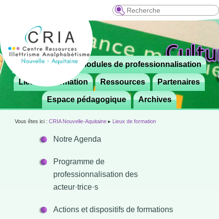
Recherche
Menu
Le CRIA
Modules de professionnalisation
Aller

principal
au
Lieux de formation
Ressources
Partenaires
contenu
Espace pédagogique
Archives
principal
Vous êtes ici :
CRIA Nouvelle-Aquitaine
▸
Lieux de formation
Notre Agenda
Programme de
professionnalisation des
acteur·trice·s
Actions et dispositifs de formations