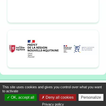
This site uses cookies and gives you control over what you want
13-15 allée du Colonel
Mentions légales
to activate
Fabien, 33310 Lormont
Plan du site
OK, accept all
Deny all cookies
Personalize
Tél. : 05 57 01 56 90
Contact
Privacy policy
© 1993-2026 Association CLAP Sud-Ouest • Site réalisé par