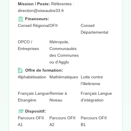
Mission / Poste:
Référentes :
direction@oiseaulire33.fr
Financeurs:
Conseil Régional
OFII
Conseil
Départemental
OPCO /
Métropole,
Entreprises
Communautés
des Communes
ou d'Agglo
Offre de formation:
Alphabétisation
Mathématiques
Lutte contre
l'Illettrisme
Français Langue
Remise à
Français Langue
Etrangère
Niveau
d'intégration
Dispositif:
Parcours OFII
Parcours OFII
Parcours OFII
A1
A2
B1