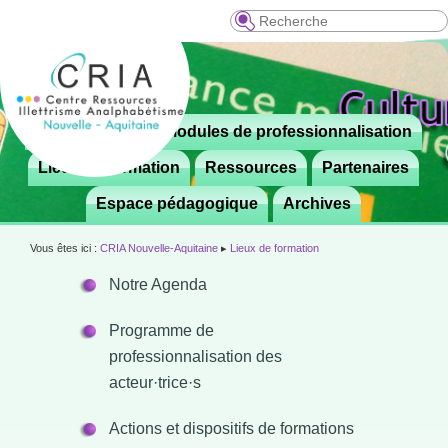
Recherche
Menu
Le CRIA
Modules de professionnalisation
Aller

principal
au
Lieux de formation
Ressources
Partenaires
contenu
Espace pédagogique
Archives
principal
Vous êtes ici :
CRIA Nouvelle-Aquitaine
▸
Lieux de formation
Notre Agenda
Programme de
professionnalisation des
acteur·trice·s
Actions et dispositifs de formations