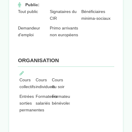
Public:
Tout public
Signataires du
Bénéficiaires
CIR
minima-sociaux
Demandeur
Primo arrivants
d'emploi
non européens
ORGANISATION
Cours
Cours
Cours
collectifs
individuels
du soir
Entrées
Formateurs
Formateurs
sorties
salariés
bénévoles
permanentes