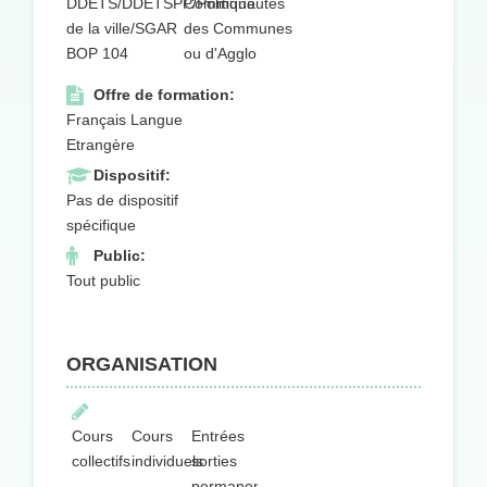
DDETS/DDETSPP/Politique
Communautés
de la ville/SGAR
des Communes
BOP 104
ou d'Agglo
Offre de formation:
Français Langue
Etrangère
Dispositif:
Pas de dispositif
spécifique
Public:
Tout public
ORGANISATION
Cours
Cours
Entrées
collectifs
individuels
sorties
permanentes