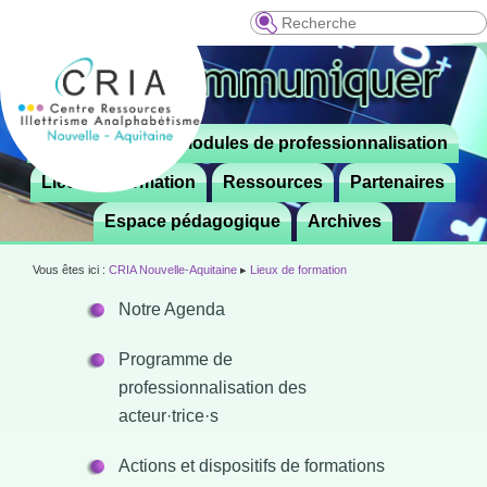
Recherche
Menu
Le CRIA
Modules de professionnalisation
Aller

principal
au
Lieux de formation
Ressources
Partenaires
contenu
Espace pédagogique
Archives
principal
Vous êtes ici :
CRIA Nouvelle-Aquitaine
▸
Lieux de formation
Notre Agenda
Programme de
professionnalisation des
acteur·trice·s
Actions et dispositifs de formations