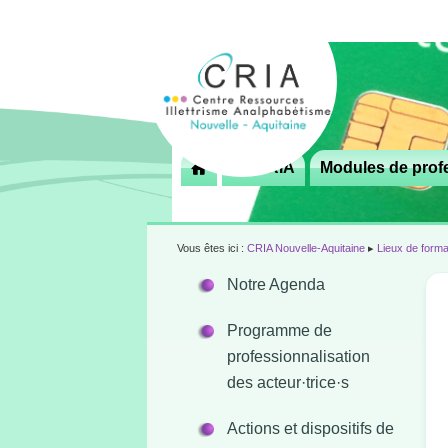
Menu
Le CRIA
Modules de profe

principal
Vous êtes ici :
CRIA Nouvelle-Aquitaine
▸
Lieux de forma
Notre Agenda
Programme de
professionnalisation
des acteur·trice·s
Actions et dispositifs de