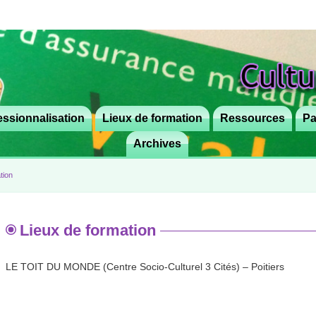
ssionnalisation
Lieux de formation
Aller
Ressources
Pa
au
Archives
contenu
principal
tion
Lieux de formation
LE TOIT DU MONDE (Centre Socio-Culturel 3 Cités) – Poitiers