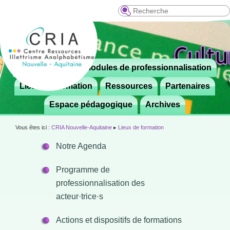
Recherche
Menu
Le CRIA
Modules de professionnalisation
Aller

principal
au
Lieux de formation
Ressources
Partenaires
contenu
Espace pédagogique
Archives
principal
Vous êtes ici :
CRIA Nouvelle-Aquitaine
▸
Lieux de formation
Notre Agenda
Programme de
professionnalisation des
acteur·trice·s
Actions et dispositifs de formations