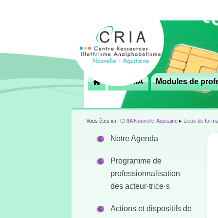
Menu
Le CRIA
Modules de profe

principal
Vous êtes ici :
CRIA Nouvelle-Aquitaine
▸
Lieux de forma
Notre Agenda
Programme de
professionnalisation
des acteur·trice·s
Actions et dispositifs de