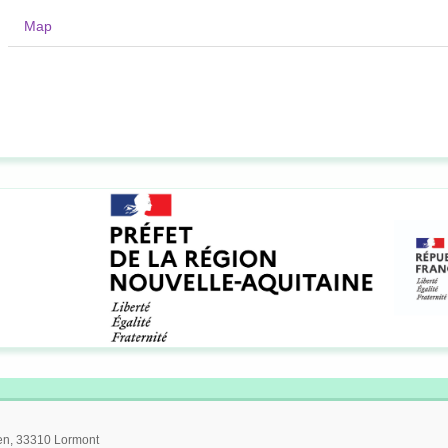
Map
ien, 33310 Lormont