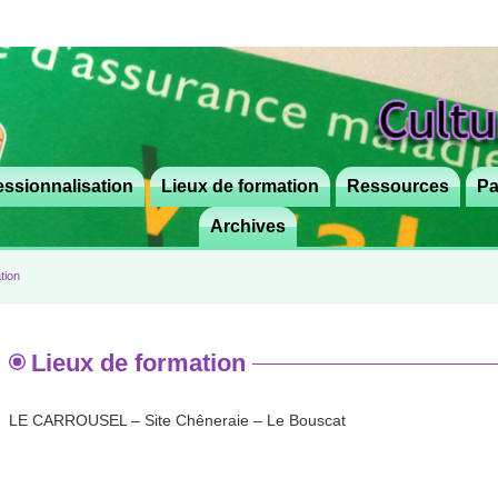
ssionnalisation
Lieux de formation
Aller
Ressources
Pa
au
Archives
contenu
principal
tion
Lieux de formation
LE CARROUSEL – Site Chêneraie – Le Bouscat