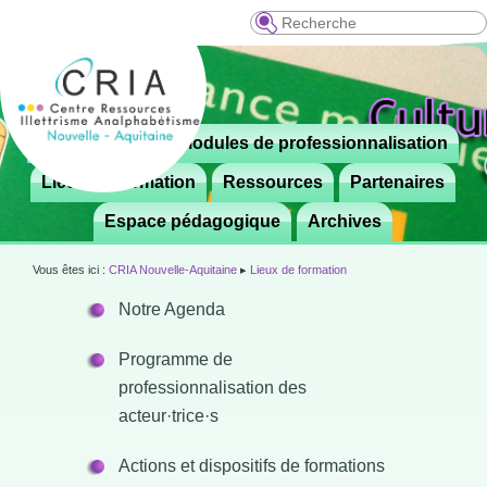
Recherche
Menu
Le CRIA
Modules de professionnalisation
Aller

principal
au
Lieux de formation
Ressources
Partenaires
contenu
Espace pédagogique
Archives
principal
Vous êtes ici :
CRIA Nouvelle-Aquitaine
▸
Lieux de formation
Notre Agenda
Programme de
professionnalisation des
acteur·trice·s
Actions et dispositifs de formations