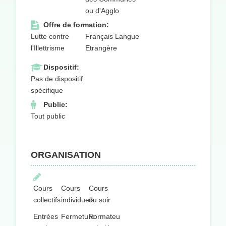
ou d'Agglo
Offre de formation:
Lutte contre
Français Langue
l'Illettrisme
Etrangère
Dispositif:
Pas de dispositif
spécifique
Public:
Tout public
ORGANISATION
Cours
Cours
Cours
collectifs
individuels
du soir
Entrées
Fermeture
Formateurs